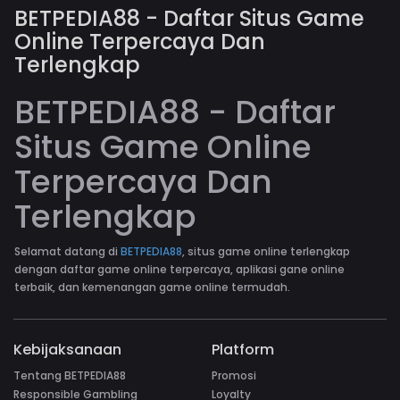
BETPEDIA88 - Daftar Situs Game
Online Terpercaya Dan
Terlengkap
BETPEDIA88 - Daftar
Situs Game Online
Terpercaya Dan
Terlengkap
Selamat datang di
BETPEDIA88
, situs game online terlengkap
dengan daftar game online terpercaya, aplikasi gane online
terbaik, dan kemenangan game online termudah.
Kebijaksanaan
Platform
Tentang BETPEDIA88
Promosi
Responsible Gambling
Loyalty