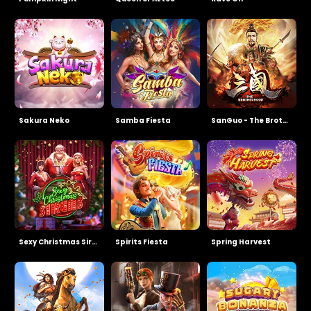
Sakura Neko
Samba Fiesta
SanGuo - The Brotherhood
Sexy Christmas Sirens
Spirits Fiesta
Spring Harvest