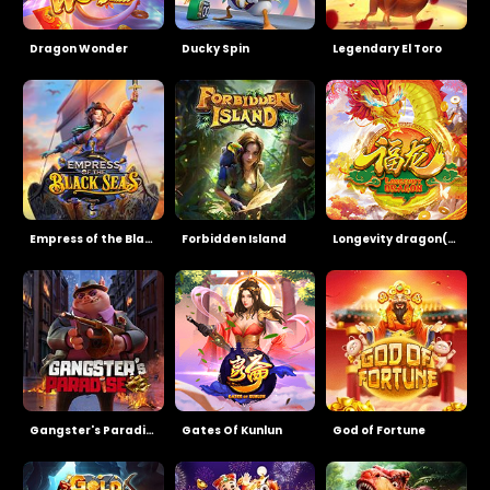
Dragon Wonder
Ducky Spin
Legendary El Toro
Empress of the Black Seas
Forbidden Island
Longevity dragon(Fulong)
Gangster's Paradise
Gates Of Kunlun
God of Fortune