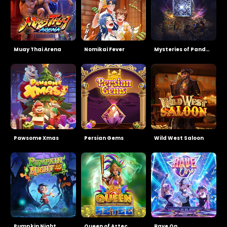
Muay Thai Arena
Nomikai Fever
Mysteries of Pandora
Pawsome Xmas
Persian Gems
Wild West Saloon
Pumpkin Night
Queen of Aztec
Rave On