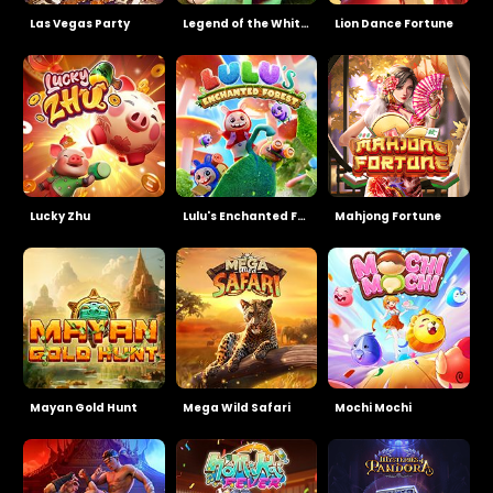
Las Vegas Party
Legend of the White and Green Snake
Lion Dance Fortune
Lucky Zhu
Lulu's Enchanted Forest
Mahjong Fortune
Mayan Gold Hunt
Mega Wild Safari
Mochi Mochi