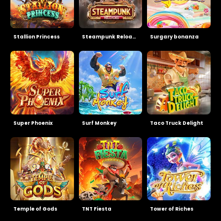
Stallion Princess
Steampunk Reloaded
Surgary bonanza
Super Phoenix
Surf Monkey
Taco Truck Delight
Temple of Gods
TNT Fiesta
Tower of Riches