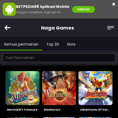
×
BETPEDIA88 Aplikasi Mobile
UNDUH
Jangan tampilkan lagi hari ini
Naga Games
Semua permainan
Top 20
Slots
Mermaid's Treasure
Gladiators
Adventures Of Caramelo