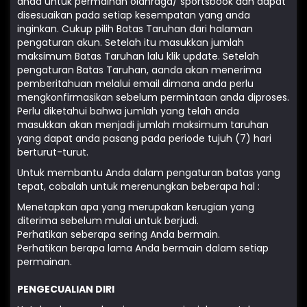
anda untuk permainan olahraga/ sportsbook dan dapat
disesuaikan pada setiap kesempatan yang anda
inginkan. Cukup pilih Batas Taruhan dari halaman
pengaturan akun. Setelah itu masukkan jumlah
maksimum Batas Taruhan lalu klik update. Setelah
pengaturan Batas Taruhan, aanda akan menerima
pemberitahuan melalui email dimana anda perlu
mengkonfirmasikan sebelum permintaan anda diproses.
Perlu diketahui bahwa jumlah yang telah anda
masukkan akan menjadi jumlah maksimum taruhan
yang dapat anda pasang pada periode tujuh (7) hari
berturut-turut.
Untuk membantu Anda dalam pengaturan batas yang
tepat, cobalah untuk merenungkan beberapa hal :
Menetapkan apa yang merupakan kerugian yang
diterima sebelum mulai untuk berjudi.
Perhatikan seberapa sering Anda bermain.
Perhatikan berapa lama Anda bermain dalam setiap
permainan.
PENGECUALIAN DIRI