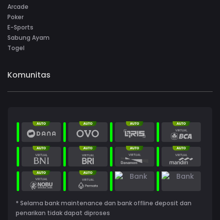
Arcade
Poker
E-Sports
Sabung Ayam
Togel
Komunitas
* Selama bank maintenance dan bank offline deposit dan
penarikan tidak dapat diproses