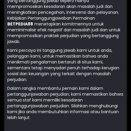
yang bertanggung jawab seperti halnya
mempromosikan kesadaran akan masalah judi dan
meningkatkan pencegahan, intervensi dan pelayanan.
Kebijakan Pertanggungjawaban Permainan
BETPEDIA88
menetapkan komitmennya untuk
meminimalisir efek negatif dari masalah judi dan untuk
mempromosikan praktek perjudian yang bertanggung
jawab.
Kami percaya ini tanggung jawab kami untuk anda,
pelanggan kami, untuk memastikan bahwa anda
menikmati pengalaman bertaruh di situs kami,
sementara tetap menyadari penuh terhadap kerugian
sosial dan keuangan yang terkait dengan masalah
perjudian.
Dalam rangka membantu pemain kami dalam
pertanggunjawaban perjudian, kami memastikan bahwa
semua staf kami memiliki kesadaran
pertanggunjawaban perjudian. Silahkan menghubungi
kami jika anda membutuhkan informasi atau bantuan
lebih lanjut.