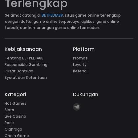
Terlengkap
Selamat datang di
BETPEDIA88
, situs game online terlengkap
dengan daftar game online terpercaya, aplikasi gane online
terbaik, dan kemenangan game online termudah.
Kebijaksanaan
Platform
Tentang BETPEDIA88
Promosi
Responsible Gambling
Loyalty
Pusat Bantuan
Referral
Syarat dan Ketentuan
Kategori
Dukungan
Hot Games
Slots
Live Casino
Race
Olahraga
Crash Game