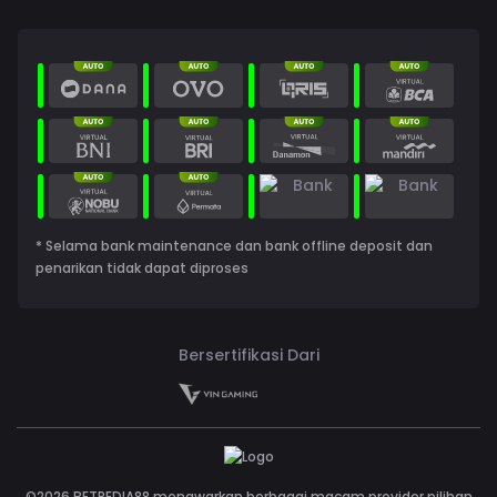
* Selama bank maintenance dan bank offline deposit dan
penarikan tidak dapat diproses
Bersertifikasi Dari
©2026 BETPEDIA88 menawarkan berbagai macam provider pilihan