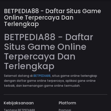
BETPEDIA88 - Daftar Situs Game
Online Terpercaya Dan
Terlengkap
BETPEDIA88 - Daftar
Situs Game Online
Terpercaya Dan
Terlengkap
Selamat datang di
BETPEDIA88
, situs game online terlengkap
dengan daftar game online terpercaya, aplikasi gane online
terbaik, dan kemenangan game online termudah.
Kebijaksanaan
Platform
Tentang BETPEDIA88
Promosi