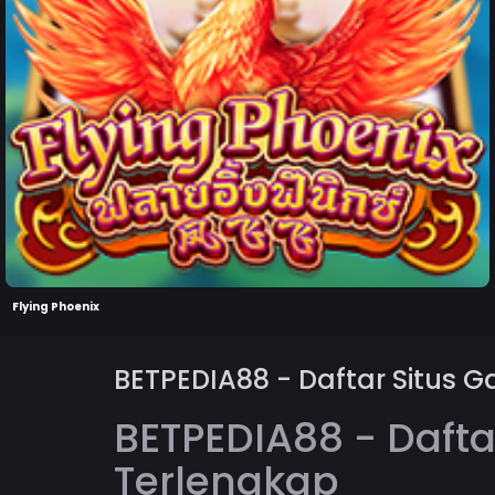
Flying Phoenix
BETPEDIA88 - Daftar Situs 
BETPEDIA88 - Daft
Terlengkap