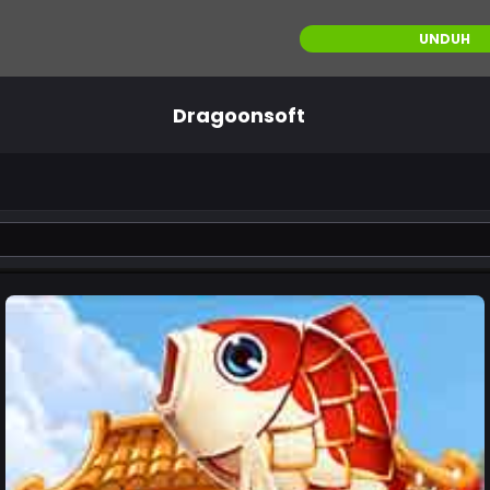
UNDUH
Dragoonsoft