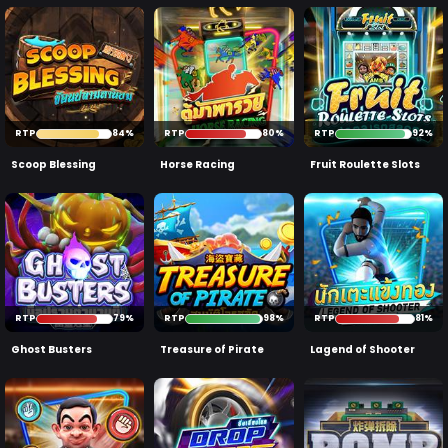
RTP
84%
RTP
80%
RTP
92%
Scoop Blessing
Horse Racing
Fruit Roulette Slots
RTP
79%
RTP
98%
RTP
81%
Ghost Busters
Treasure of Pirate
Lagend of Shooter