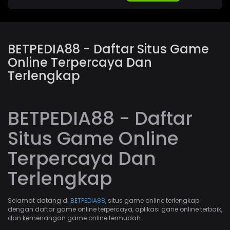
BETPEDIA88 - Daftar Situs Game
Online Terpercaya Dan
Terlengkap
BETPEDIA88 - Daftar
Situs Game Online
Terpercaya Dan
Terlengkap
Selamat datang di
BETPEDIA88
, situs game online terlengkap
dengan daftar game online terpercaya, aplikasi gane online terbaik,
dan kemenangan game online termudah.