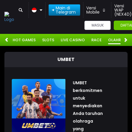
Versi
Main di
Versi
WAP
Telegram
Mobile
(NEX4D)
MASUK
DAFTA
GEL
HOT GAMES
SLOTS
LIVE CASINO
RACE
OLAHRAGA
UMBET
UMBET
berkomitmen
untuk
menyediakan
Anda taruhan
olahraga
yang