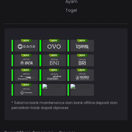
Ayam
Togel
* Selama bank maintenance dan bank offline deposit dan
penarikan tidak dapat diproses