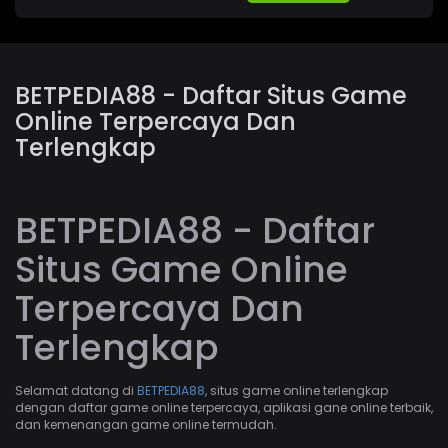
BETPEDIA88 - Daftar Situs Game
Online Terpercaya Dan
Terlengkap
BETPEDIA88 - Daftar
Situs Game Online
Terpercaya Dan
Terlengkap
Selamat datang di
BETPEDIA88
, situs game online terlengkap
dengan daftar game online terpercaya, aplikasi gane online terbaik,
dan kemenangan game online termudah.