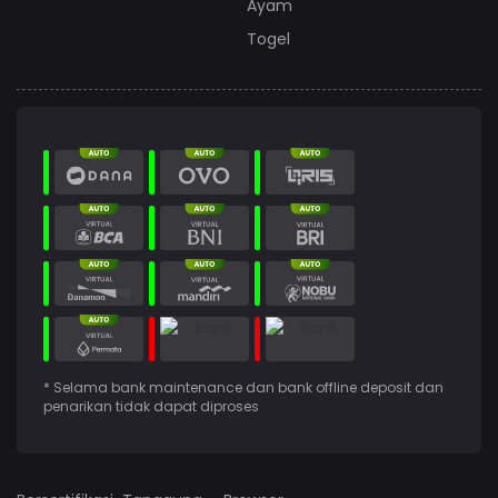
Ayam
Togel
* Selama bank maintenance dan bank offline deposit dan
penarikan tidak dapat diproses