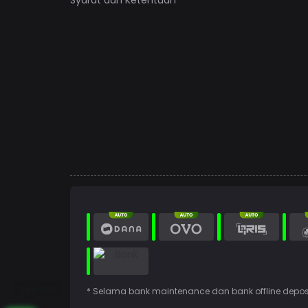
Syarat dan Ketentuan
* Selama bank maintenance dan bank offline deposi