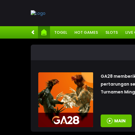
TOGEL
HOT GAMES
SLOTS
LIVE
GA28 memberik
pertarungan se
Turnamen Ming
MAIN