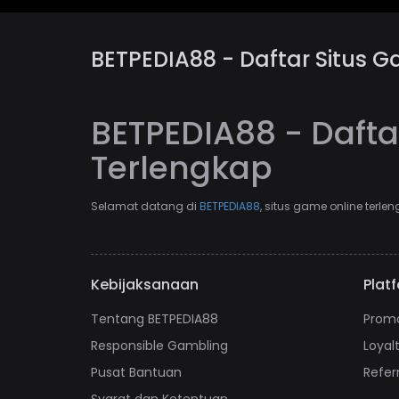
BETPEDIA88 - Daftar Situs 
BETPEDIA88 - Daft
Terlengkap
Selamat datang di
BETPEDIA88
, situs game online terl
Kebijaksanaan
Plat
Tentang BETPEDIA88
Promo
Responsible Gambling
Loyal
Pusat Bantuan
Refer