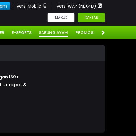
gram
Versi Mobile
Versi WAP (NEX4D)
MASUK
DAFTAR
ER
E-SPORTS
SABUNG AYAM
PROMOSI
gan 150+
i Jackpot &