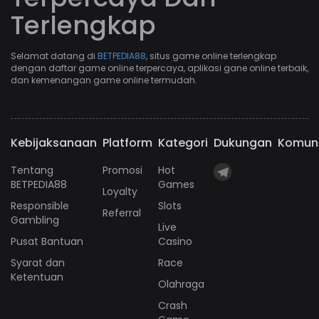
Terlengkap
Selamat datang di
BETPEDIA88
, situs game online terlengkap
dengan daftar game online terpercaya, aplikasi gane online terbaik,
dan kemenangan game online termudah.
Kebijaksanaan
Platform
Kategori
Dukungan
Komun
Tentang
Promosi
Hot
BETPEDIA88
Games
Loyalty
Responsible
Slots
Referral
Gambling
Live
Pusat Bantuan
Casino
Syarat dan
Race
Ketentuan
Olahraga
Crash