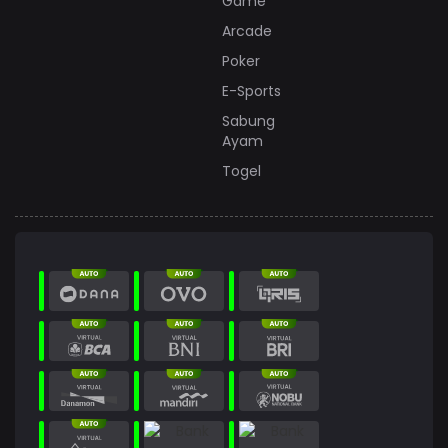
Game
Arcade
Poker
E-Sports
Sabung
Ayam
Togel