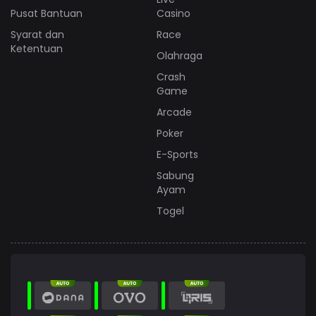
Pusat Bantuan
Casino
Syarat dan
Race
Ketentuan
Olahraga
Crash
Game
Arcade
Poker
E-Sports
Sabung
Ayam
Togel