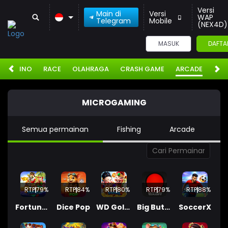
Versi
Main di
Versi
WAP
Telegram
Mobile
(NEX4D)
MASUK
DAFTA
VE CASINO
RACE
OLAHRAGA
CRASH GAME
ARCADE
POK
MICROGAMING
Semua permainan
Fishing
Arcade
I
RTP
79%
RTP
84%
RTP
80%
RTP
79%
RTP
88%
Fortune Fishing
Dice Pop
WD Golden Fuwa Fishing
Big Button Bash
SoccerX