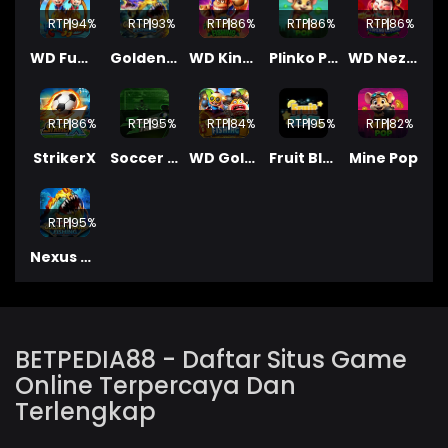
RTP
94%
RTP
93%
RTP
86%
RTP
86%
RTP
86%
WD FuWa Fishing
Golden Tyrant Fishing
WD King Kong Fishing
Plinko Pop
WD Nezha Fishing Legend
RTP
86%
RTP
95%
RTP
84%
RTP
95%
RTP
82%
StrikerX
Soccer Striker
WD Gold Blast Fishing
Fruit Blast
Mine Pop
RTP
95%
Nexus Golden Tyrant
BETPEDIA88 - Daftar Situs Game
Online Terpercaya Dan
Terlengkap