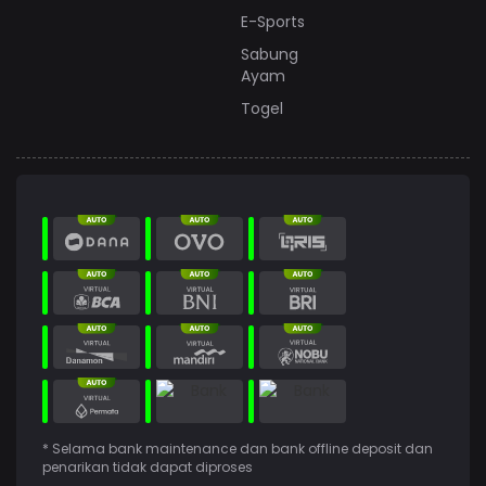
E-Sports
Sabung
Ayam
Togel
* Selama bank maintenance dan bank offline deposit dan
penarikan tidak dapat diproses