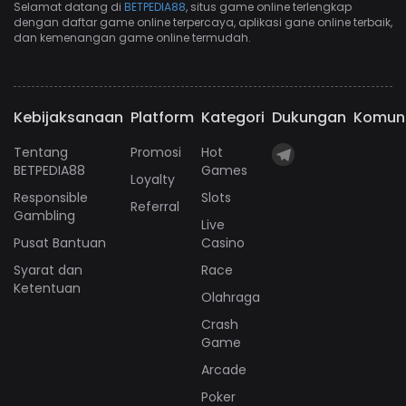
Selamat datang di
BETPEDIA88
, situs game online terlengkap
dengan daftar game online terpercaya, aplikasi gane online terbaik,
dan kemenangan game online termudah.
Kebijaksanaan
Platform
Kategori
Dukungan
Komun
Tentang
Promosi
Hot
BETPEDIA88
Games
Loyalty
Responsible
Slots
Referral
Gambling
Live
Pusat Bantuan
Casino
Syarat dan
Race
Ketentuan
Olahraga
Crash
Game
Arcade
Poker