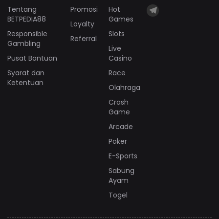
Tentang
Promosi
Hot
BETPEDIA88
Games
Loyalty
Responsible
Slots
Referral
Gambling
Live
Pusat Bantuan
Casino
Syarat dan
Race
Ketentuan
Olahraga
Crash
Game
Arcade
Poker
E-Sports
Sabung
Ayam
Togel